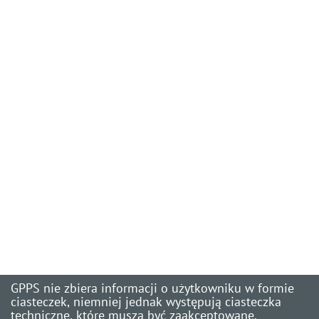
GPPS nie zbiera informacji o użytkowniku w formie
ciasteczek, niemniej jednak występują ciasteczka
techniczne, które muszą być zaakceptowane.
Copyright ⓒ
Gminny Portal Podatkowy SIGID wer. 1.0.30